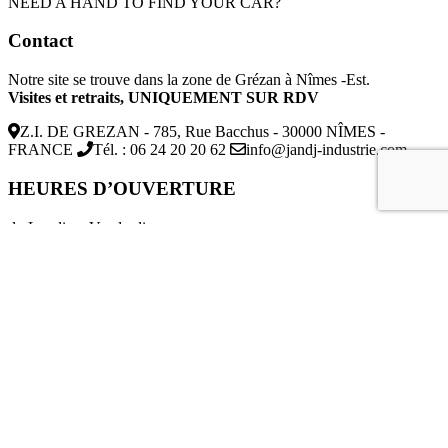
NEED A HAND TO FIND YOUR CAR?
Contact
Notre site se trouve dans la zone de Grézan à Nîmes -Est.
Visites et retraits, UNIQUEMENT SUR RDV
Z.I. DE GREZAN - 785, Rue Bacchus - 30000 NÎMES -
FRANCE
Tél. : 06 24 20 20 62
info@jandj-industrie.com
HEURES D’OUVERTURE
du Lundi au Vendredi :
9h00 – 12h00 / 12h00 – 18h00
Avis aux transporteurs
Merci de vous signaler 30 minutes
avant votre arrivée afin de vous
accueillir dans les meilleures
conditions possibles.
Newsletter