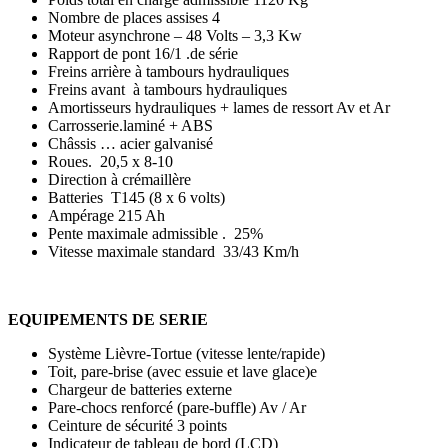
Nombre de places assises 4
Moteur asynchrone – 48 Volts – 3,3 Kw
Rapport de pont 16/1 .de série
Freins arrière à tambours hydrauliques
Freins avant à tambours hydrauliques
Amortisseurs hydrauliques + lames de ressort Av et Ar
Carrosserie.laminé + ABS
Châssis … acier galvanisé
Roues. 20,5 x 8-10
Direction à crémaillère
Batteries T145 (8 x 6 volts)
Ampérage 215 Ah
Pente maximale admissible . 25%
Vitesse maximale standard 33/43 Km/h
EQUIPEMENTS DE SERIE
Système Lièvre-Tortue (vitesse lente/rapide)
Toit, pare-brise (avec essuie et lave glace)e
Chargeur de batteries externe
Pare-chocs renforcé (pare-buffle) Av / Ar
Ceinture de sécurité 3 points
Indicateur de tableau de bord (LCD)